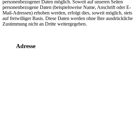
personenbezogener Daten möglich. Soweit auf unseren Seiten
personenbezogene Daten (beispielsweise Name, Anschrift oder E-
Mail-Adressen) erhoben werden, erfolgt dies, soweit möglich, stets
auf freiwilliger Basis. Diese Daten werden ohne Ihre ausdrückliche
Zustimmung nicht an Dritte weitergegeben.
Adresse
Hohemarkstraße 29
61440 Oberursel
fon:
+49 (0) 6171 – 25 854
fax:
+49 (0) 6171 – 92 69 65
e-mail:
@ofni
emulb
hcs-n
ed.iu
Öffnungszeiten
Mo – Sa:
09:00 – 12:30
+ Di & Do:
14:30 – 18:00